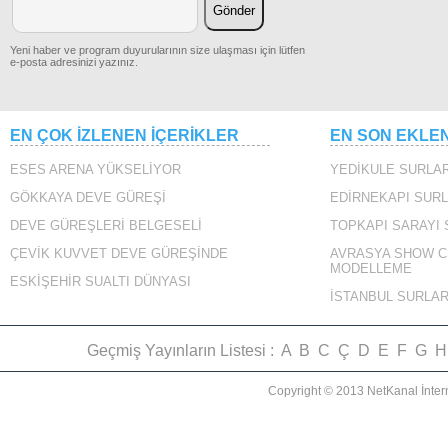
Yeni haber ve program duyurularının size ulaşması için lütfen
e-posta adresinizi yazınız.
EN ÇOK İZLENEN İÇERİKLER
EN SON EKLE
ESES ARENA YÜKSELİYOR
YEDİKULE SURLAR
GÖKKAYA DEVE GÜREŞİ
EDİRNEKAPI SURL
DEVE GÜREŞLERİ BELGESELİ
TOPKAPI SARAYI
ÇEVİK KUVVET DEVE GÜREŞİNDE
AVRASYA SHOW C
MODELLEME
ESKİŞEHİR SUALTI DÜNYASI
İSTANBUL SURLAR
Geçmiş Yayınların Listesi :
A
B
C
Ç
D
E
F
G
H
Copyright © 2013 NetKanal İnter