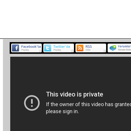
Habe
BELGESEL
ETKİNLİK
MÜZİK
PROGRAM
SP