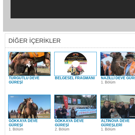
DİĞER İÇERİKLER
TURGUTLU DEVE
BELGESEL FRAGMANI
NAZİLLİ DEVE GÜR
GÜREŞİ
1. Bölüm
GÖKKAYA DEVE
GÖKKAYA DEVE
ALTINOVA DEVE
GÜREŞİ
GÜREŞİ
GÜREŞLERİ
1. Bölüm
2. Bölüm
1. Bölüm