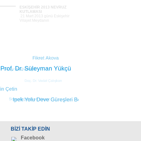
ESKİŞEHİR 2013 NEVRUZ
KUTLAMASI
21 Mart 2013 günü Eskişehir
Vilayet Meydanın
ESKİŞEHİR TARIM FUARI
Tümünü Gör >>
ESKİŞEHİR TAKSİM 1 MAYIS
BAYRAMI
1 Mayıs 2013 günü
Eskişehir`deki Taksim film
3 MAYIS TÜRKÇÜLÜK GÜNÜ
YÖRÜKLERDEN TAKSİM`E
SELAM
BİZİ TAKİP EDİN
9 Haziran 2013 Pazar günü
yapılan 9. Banaz Y&
Facebook