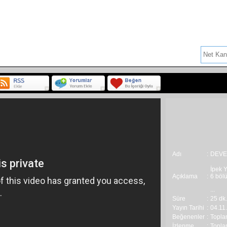
Haberler :
BAŞKANDAN `DURAN ADAM`
İK
PROGRAM
SPOR
TANITIM
HABER
Adı
:
DEVE
İpek Y
Açıklama
:
6 böl
...
Süre
:
25 dk.
Yayın Tarihi
:
04.11
Beğenenler
:
Topla
İzlenme
:
Toplam