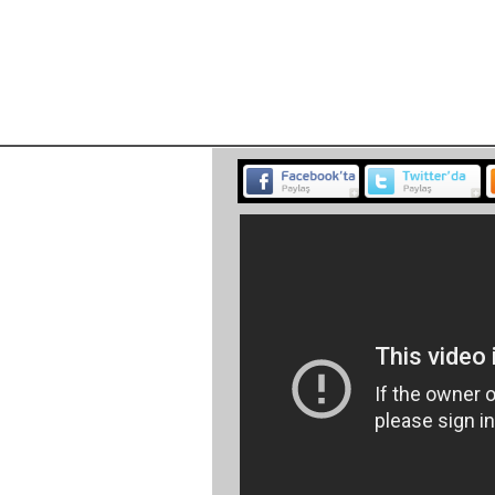
BELGESEL
ETKİNLİK
MÜZ