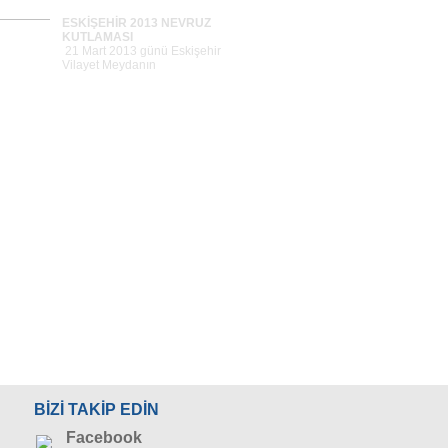
ESKİŞEHİR 2013 NEVRUZ
KUTLAMASI
21 Mart 2013 günü Eskişehir
Vilayet Meydanın
ESKİŞEHİR TARIM FUARI
Tümünü Gör >>
ESKİŞEHİR TAKSİM 1 MAYIS
BAYRAMI
1 Mayıs 2013 günü
Eskişehir`deki Taksim film
3 MAYIS TÜRKÇÜLÜK GÜNÜ
YÖRÜKLERDEN TAKSİM`E
SELAM
BİZİ TAKİP EDİN
9 Haziran 2013 Pazar günü
yapılan 9. Banaz Y&
Facebook