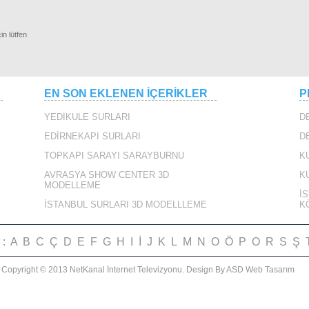
in lütfen
RLAR
EN SON EKLENEN İÇERİKLER
P
YEDİKULE SURLARI
D
EDİRNEKAPI SURLARI
D
TOPKAPI SARAYI SARAYBURNU
K
AVRASYA SHOW CENTER 3D
K
MODELLEME
YBURNU 360
İ
İSTANBUL SURLARI 3D MODELLLEME
K
i :
A
B
C
Ç
D
E
F
G
H
I
İ
J
K
L
M
N
O
Ö
P
O
R
S
Ş
Copyright © 2013 NetKanal İnternet Televizyonu.
Design By ASD Web Tasarım
IRIN ANONSU