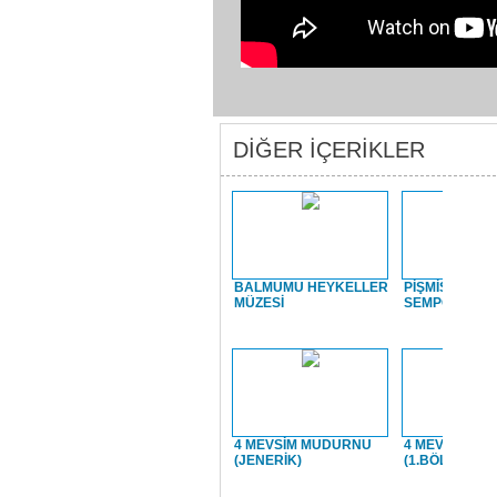
DİĞER İÇERİKLER
BALMUMU HEYKELLER
PİŞMİŞ TOPR
MÜZESİ
SEMPOZYUM
4 MEVSİM MUDURNU
4 MEVSİM M
(JENERİK)
(1.BÖLÜM)