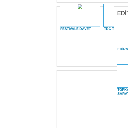
EDİ
FESTİVALE DAVET
TRC TUZLAP
EDİRN
TOPKA
SARA