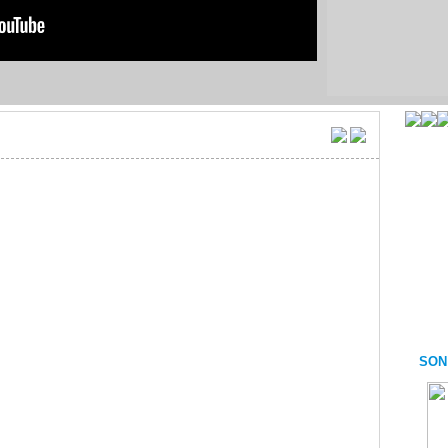
AK
MUDURNU SEÇİM 2014
MUDURNU SARAY
U
HELVASI
SON
UDURNU
4 MEVSİM MUDURNU
4 MEVSİM MUDURNU
(2.BÖLÜM)
(3.BÖLÜM)