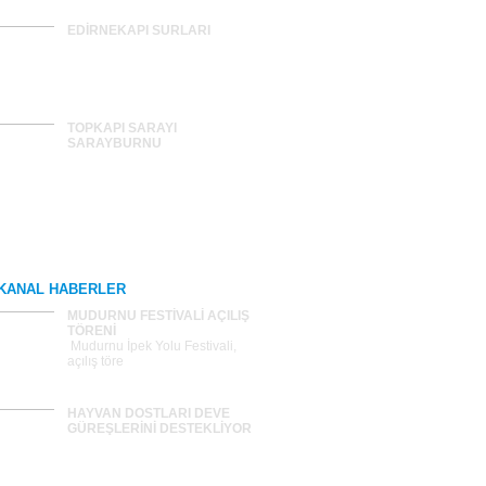
EDİRNEKAPI SURLARI
TOPKAPI SARAYI
SARAYBURNU
Tümünü Gör >>
KANAL HABERLER
MUDURNU FESTİVALİ AÇILIŞ
TÖRENİ
Mudurnu İpek Yolu Festivali,
açılış töre
HAYVAN DOSTLARI DEVE
GÜREŞLERİNİ DESTEKLİYOR