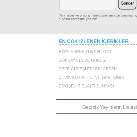
Yeni haber ve program duyurularının size ulaşması iç
e-posta adresinizi yazınız.
VAPU
EN ÇOK İZLENEN İÇERİKLER
ESES ARENA YÜKSELİYOR
GÖKKAYA DEVE GÜREŞİ
DEVE GÜREŞLERİ BELGESELİ
ÇEVİK KUVVET DEVE GÜREŞİNDE
SARA
ESKİŞEHİR SUALTI DÜNYASI
Geçmiş Yayınların Listes
CAZG