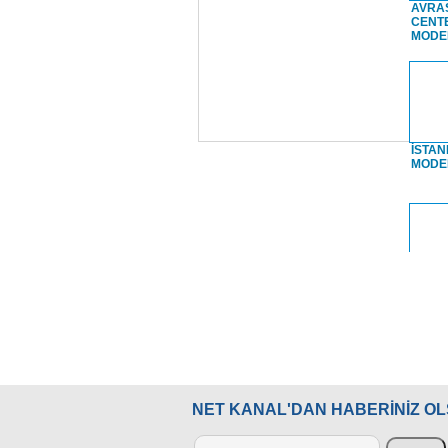
AVRA
CENT
MODE
İSTAN
MODE
İSTAN
Saray
NET KANAL'DAN HABERİNİZ O
TOPKA