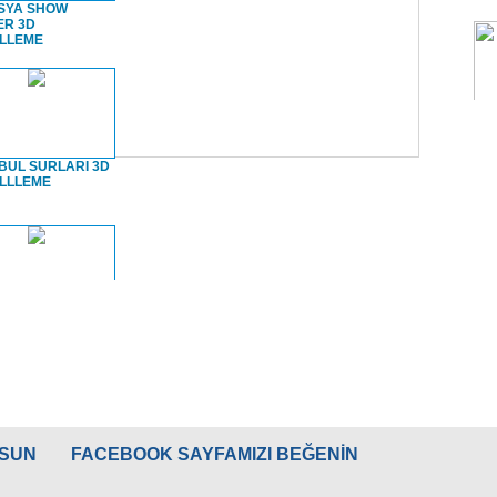
SYA SHOW
ER 3D
LLEME
BUL SURLARI 3D
LLLEME
BUL SURLARI
burnu
LSUN
FACEBOOK SAYFAMIZI BEĞENİN
PI SARAYI