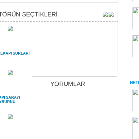
TÖRÜN SEÇTİKLERİ
ORT
EKAPI SURLARI
YORUMLAR
NET
PI SARAYI
YBURNU