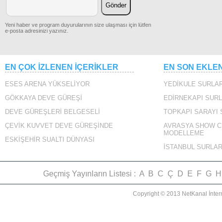
Yeni haber ve program duyurularının size ulaşması için lütfen
e-posta adresinizi yazınız.
EN ÇOK İZLENEN İÇERİKLER
EN SON EKLE
ESES ARENA YÜKSELİYOR
YEDİKULE SURLAR
GÖKKAYA DEVE GÜREŞİ
EDİRNEKAPI SURL
DEVE GÜREŞLERİ BELGESELİ
TOPKAPI SARAYI
ÇEVİK KUVVET DEVE GÜREŞİNDE
AVRASYA SHOW C
MODELLEME
ESKİŞEHİR SUALTI DÜNYASI
İSTANBUL SURLAR
Geçmiş Yayınların Listesi :
A
B
C
Ç
D
E
F
G
H
Copyright © 2013 NetKanal İnter