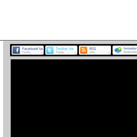
Habe
BELGESEL
ETKİNLİK
MÜZİK
PROGRAM
SP