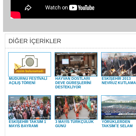
DİĞER İÇERİKLER
MUDURNU FESTİVALİ
HAYVAN DOSTLARI
ESKİŞEHİR 2013
AÇILIŞ TÖRENİ
DEVE GÜREŞLERİNİ
NEVRUZ KUTLAMA
DESTEKLİYOR
ESKİŞEHİR TAKSİM 1
3 MAYIS TÜRKÇÜLÜK
YÖRÜKLERDEN
MAYIS BAYRAMI
GÜNÜ
TAKSİM`E SELAM