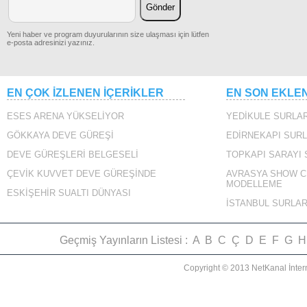
Yeni haber ve program duyurularının size ulaşması için lütfen
e-posta adresinizi yazınız.
VAPURLAR
EN ÇOK İZLENEN İÇERİKLER
EN SON EKLE
ESES ARENA YÜKSELİYOR
YEDİKULE SURLAR
GÖKKAYA DEVE GÜREŞİ
EDİRNEKAPI SURL
DEVE GÜREŞLERİ BELGESELİ
TOPKAPI SARAYI
ÇEVİK KUVVET DEVE GÜREŞİNDE
AVRASYA SHOW C
MODELLEME
SARAYBURNU 360
ESKİŞEHİR SUALTI DÜNYASI
İSTANBUL SURLAR
Geçmiş Yayınların Listesi :
A
B
C
Ç
D
E
F
G
H
Copyright © 2013 NetKanal İnter
CAZGIRIN ANONSU