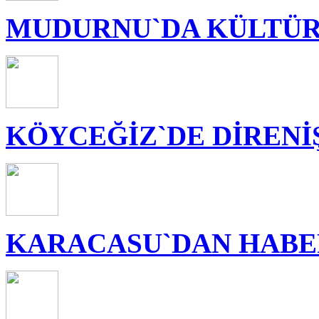
MUDURNU`DA KÜLTÜR
KÖYCEĞİZ`DE DİRENİ
KARACASU`DAN HABE