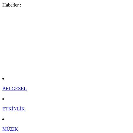
Haberler :
ÇEVİK KUVVET DEVE GÜREŞİNDE ...
BAŞKANDAN `DURAN ADAM` EYLEMİ ...
ALİ İSMAİL KORKMAZ`IN ARDINDAN ...
ARTIK TÜRKVİZYON VAR ...
KEDİLER MİNİATÜRK`TE ...
DİN VE TERÖR 2 ...
DİN VE TERÖR 1 ...
MENGEN`DE DÜNYA REKORU KIRILDI ...
ESES ARENA YÜKSELİYOR ...
AŞÇILAR ZİRVESİ ...
KOCA YALANLARA NET CEVAPLAR ...
BELGESEL
ETKİNLİK
MÜZİK