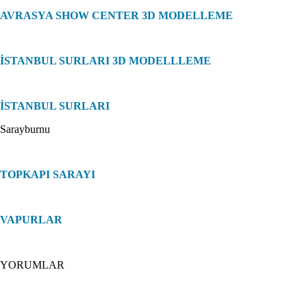
TRUVA FESTİVALİ İNCE SAZ
AVRASYA SHOW CENTER 3D MODELLEME
TRUVA FESTİVALİ GRİPİN
İSTANBUL SURLARI 3D MODELLLEME
KÖYCEĞİZ ACG KONSERİ
İSTANBUL SURLARI
Sarayburnu
BEDİA AKARTÜRK KONSERİ
TOPKAPI SARAYI
ÇALIKUŞU TÜRKÜSÜ
VAPURLAR
MURAT DALKILIÇ NEYLEYİM İSTANBUL`U
SARAYBURNU 360
YORUMLAR
FATİH ERKOÇ KONSERİ