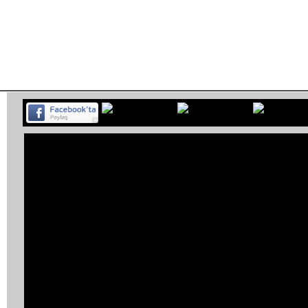
Habe
BELGESEL
ETKİNLİK
MÜZİK
PROGRAM
SP
<