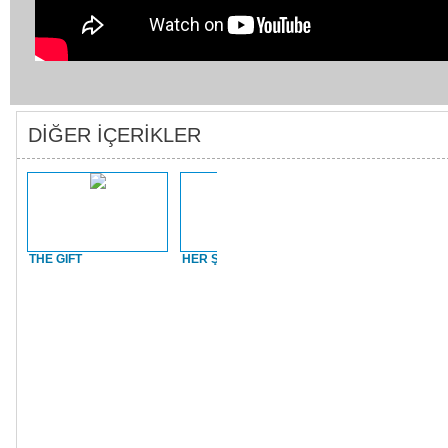
DİĞER İÇERİKLER
THE GIFT
HER ŞEY SATILIK