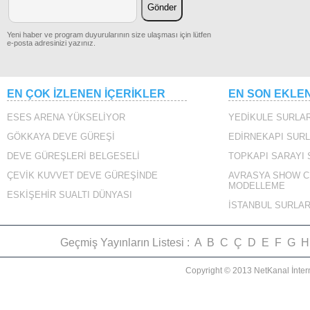
Yeni haber ve program duyurularının size ulaşması için lütfen
e-posta adresinizi yazınız.
VAPURLAR
EN ÇOK İZLENEN İÇERİKLER
EN SON EKLE
ESES ARENA YÜKSELİYOR
YEDİKULE SURLAR
GÖKKAYA DEVE GÜREŞİ
EDİRNEKAPI SURL
DEVE GÜREŞLERİ BELGESELİ
TOPKAPI SARAYI
ÇEVİK KUVVET DEVE GÜREŞİNDE
AVRASYA SHOW C
MODELLEME
SARAYBURNU 360
ESKİŞEHİR SUALTI DÜNYASI
İSTANBUL SURLAR
Geçmiş Yayınların Listesi :
A
B
C
Ç
D
E
F
G
H
Copyright © 2013 NetKanal İnter
CAZGIRIN ANONSU