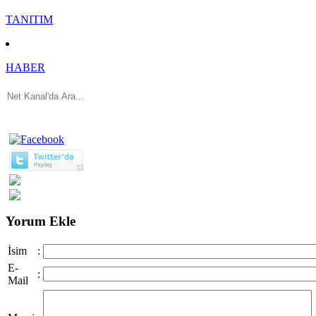
TANITIM
HABER
Yorum Ekle
İsim
:
E-
:
Mail