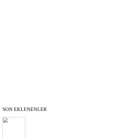
KUMLUCA DEVE GÜREŞLERİ 2
KUMLUCA DEVE GÜREŞLERİ 1
İSTANBUL`UN SOKAK KÖPEKLERİ
MUZAFFER SARISÖZEN
İSTANBUL`UN HAZİNELERİ
SON EKLENENLER
TÜRK DÜNYASI MAHALLESİ